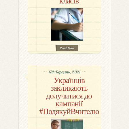
класів
Read More
17th Березень, 2021
Українців
закликають
долучитися до
кампанії
#ПодякуйВчителю