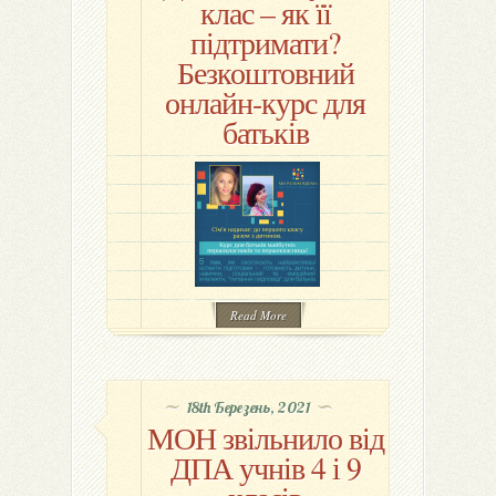
клас – як її
підтримати?
Безкоштовний
онлайн-курс для
батьків
Read More
18th Березень, 2021
МОН звільнило від
ДПА учнів 4 і 9