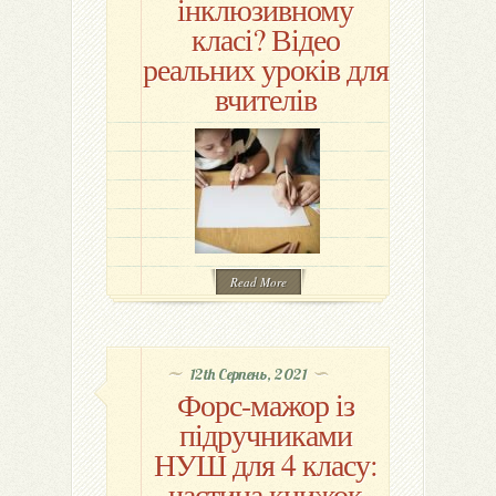
інклюзивному
класі? Відео
реальних уроків для
вчителів
Read More
12th Серпень, 2021
Форс-мажор із
підручниками
НУШ для 4 класу:
частина книжок