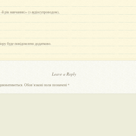
1-й рік навчання)» (з аудіосупроводом),
бору буде повідомлено додатково.
Leave a Reply
юднюватиметься.
Обов’язкові поля позначені
*