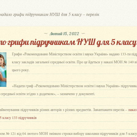
дало грифи підручникам НУШ для 5 класу – перелік
Лютий 15, 2022
 грифи підручникам НУШ для 5 класу –
Грифи «Рекомендовано Міністерством освіти і науки України» надано 133-ти пі
класу закладів загальної середньої освіти. Про це йдеться у наказі МОН № 140 в
цього року.
«Надати гриф «Рекомендовано Міністерством освіти і науки України» підручник
 середньої освіти згідно з додатком», – зазначено у документі.
айменування підручників різних авторів з різних предметів. Завантажити перелік –
наказ
5 класу 133 підручників
зом № 121 від 04 лютого МОН змінило строки вибору школами підручників для 5 класу