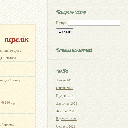
Пошук по сайту
Пошук:
 перелік
Останні коментарі
дручникам для 5
ід 8 лютого
Архіви
ам для 5 класу
Лютий 2022
Січень 2022
Грудень 2021
 № 140 від
Листопад 2021
Жовтень 2021
Вересень 2021
. Зокрема,
Серпень 2021