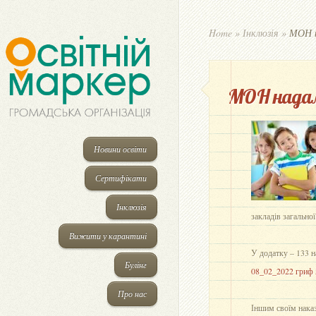
Home
»
Інклюзія
»
МОН на
МОН надало
Новини освіти
Сертифікати
Інклюзія
закладів загальної
Вижити у карантині
У додатку – 133 н
Булінг
08_02_2022 гриф 
Про нас
Іншим своїм нака