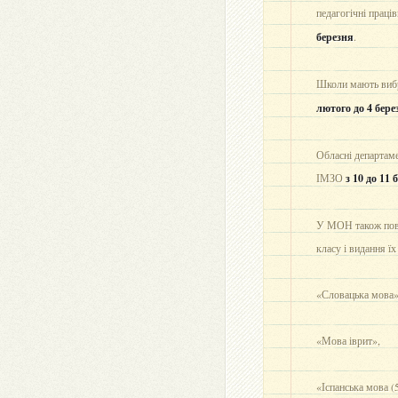
педагогічні прац
березня
.
Школи мають вибра
лютого до 4 бере
Обласні департаме
ІМЗО
з 10 до 11 
У МОН також пові
класу і видання ї
«Словацька мова»
«Мова іврит»,
«Іспанська мова (