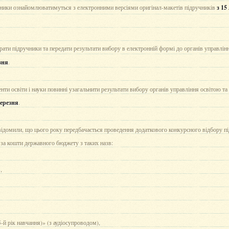
івники ознайомлюватимуться з електронними версіями оригінал-макетів підручників
з 15
ти підручники та передати результати вибору в електронній формі до органів управлін
зня
.
нти освіти і науки повинні узагальнити результати вибору органів управління освітою та 
березня
.
домили, що цього року передбачається проведення додаткового конкурсного відбору пі
х за кошти державного бюджету з таких назв:
,
5-й рік навчання)» (з аудіосупроводом),